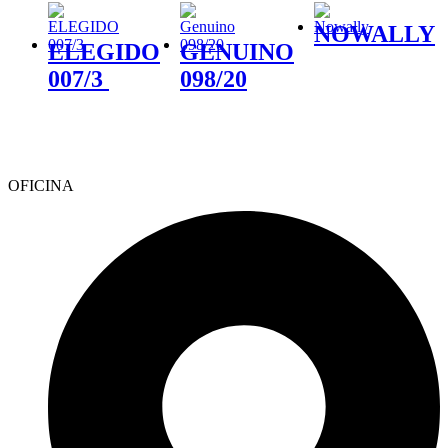
NOWALLY
ELEGIDO
GENUINO
007/3
098/20
OFICINA