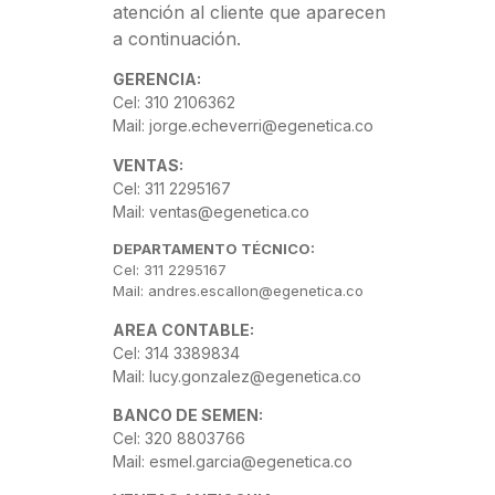
atención al cliente que aparecen
a continuación.
GERENCIA:
Cel: 310 2106362
Mail: jorge.echeverri@egenetica.co
VENTAS:
Cel: 311 2295167
Mail: ventas@egenetica.co
DEPARTAMENTO TÉCNICO:
Cel: 311 2295167
Mail: andres.escallon@egenetica.co
AREA CONTABLE:
Cel: 314 3389834
Mail: lucy.gonzalez@egenetica.co
BANCO DE SEMEN:
Cel: 320 8803766
Mail: esmel.garcia@egenetica.co