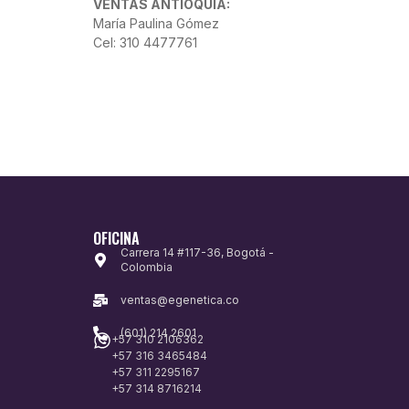
VENTAS ANTIOQUIA:
María Paulina Gómez
Cel: 310 4477761
OFICINA
Carrera 14 #117-36, Bogotá -
Colombia
ventas@egenetica.co
(601) 214 2601
+57 310 2106362
+57 316 3465484
+57 311 2295167
+57 314 8716214