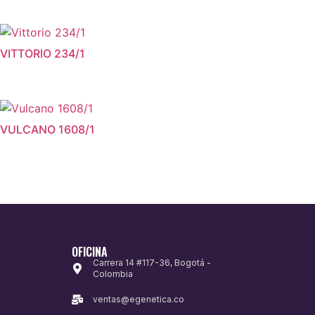
VITTORIO 234/1
VULCANO 1608/1
OFICINA
Carrera 14 #117-36, Bogotá -
Colombia
ventas@egenetica.co