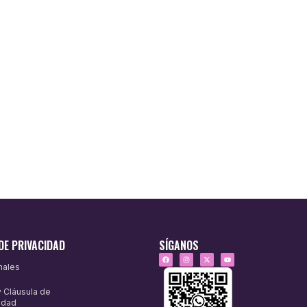
DE PRIVACIDAD
SÍGANOS
nales
y Cláusula de
idad