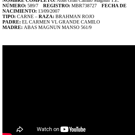
NOMBRE COMPLETO:
Abas Gran Camilo Magnun T.E.
NÚMERO:
589/7
REGISTRO:
MBR738727
FECHA DE
NACIMIENTO:
13/09/2007
TIPO:
CARNE –
RAZA:
BRAHMAN ROJO
PADRE:
EL CARMEN VL GRANDE CAMILO
MADRE:
ABAS MAGNUN MANSO 561/9