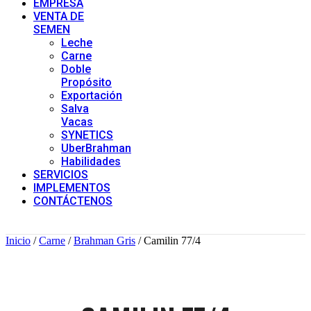
EMPRESA
VENTA DE
SEMEN
Leche
Carne
Doble
Propósito
Exportación
Salva
Vacas
SYNETICS
UberBrahman
Habilidades
SERVICIOS
IMPLEMENTOS
CONTÁCTENOS
Inicio
/
Carne
/
Brahman Gris
/ Camilin 77/4