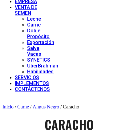
EMPRESA
VENTA DE
SEMEN
Leche
Carne
Doble
Propósito
Exportación
Salva
Vacas
SYNETICS
UberBrahman
Habilidades
SERVICIOS
IMPLEMENTOS
CONTÁCTENOS
Inicio
/
Carne
/
Angus Negro
/ Caracho
CARACHO