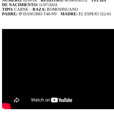
NÚMERO:
0299-24
REGISTRO:
ROM-030351
FECHA
DE NACIMIENTO:
11/07/2024
TIPO:
CARNE –
RAZA:
ROMOSINUANO
PADRE:
JP DANUBIO T40-N9
MADRE:
EL ESPEJO 522-01