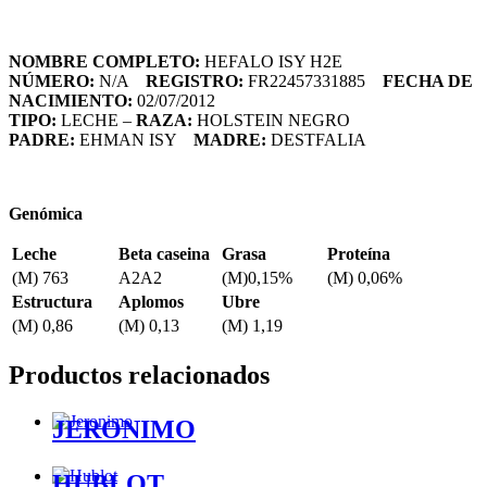
NOMBRE COMPLETO:
HEFALO ISY H2E
NÚMERO:
N/A
REGISTRO:
FR22457331885
FECHA DE
NACIMIENTO:
02/07/2012
TIPO:
LECHE –
RAZA:
HOLSTEIN NEGRO
PADRE:
EHMAN ISY
MADRE:
DESTFALIA
Genómica
Leche
Beta caseina
Grasa
Proteína
(M) 763
A2A2
(M)0,15%
(M) 0,06%
Estructura
Aplomos
Ubre
(M) 0,86
(M) 0,13
(M) 1,19
Productos relacionados
JERONIMO
HUBLOT