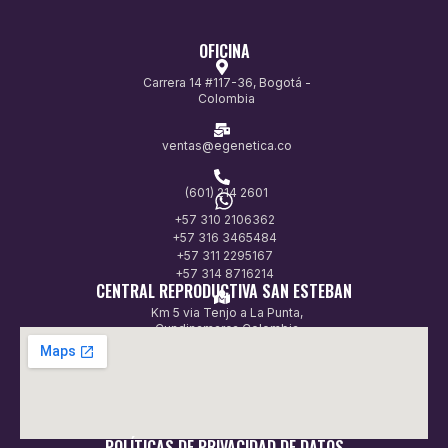
OFICINA
Carrera 14 #117-36, Bogotá -
Colombia
ventas@egenetica.co
(601) 214 2601
+57 310 2106362
+57 316 3465484
+57 311 2295167
+57 314 8716214
CENTRAL REPRODUCTIVA SAN ESTEBAN
Km 5 via Tenjo a La Punta,
Cundinamarca Colombia
POLÍTICAS DE PRIVACIDAD DE DATOS