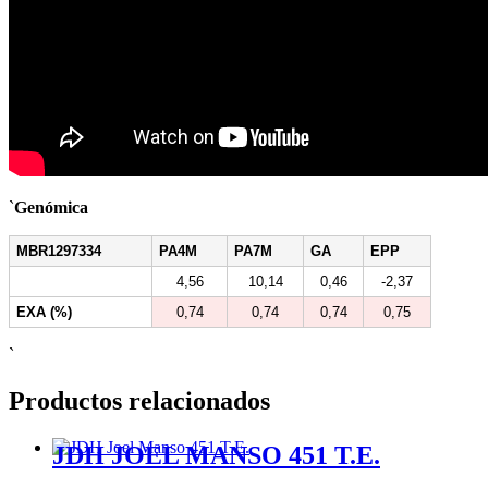
`
Genómica
MBR1297334
PA4M
PA7M
GA
EPP
4,56
10,14
0,46
-2,37
EXA (%)
0,74
0,74
0,74
0,75
`
Productos relacionados
JDH JOEL MANSO 451 T.E.