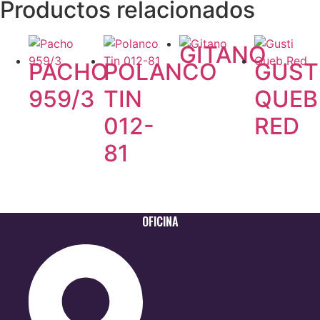
Productos relacionados
GITANO
PACHO
POLANCO
GUST
959/3
TIN
QUEB
012-
RED
81
OFICINA