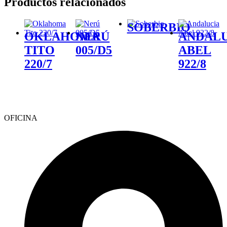
Productos relacionados
SOBERBIO
OKLAHOMA
NERÚ
ANDALU
TITO
005/D5
ABEL
220/7
922/8
OFICINA