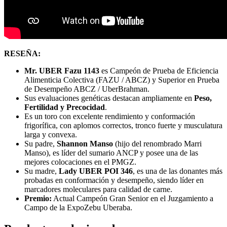
RESEÑA:
Mr. UBER Fazu 1143
es Campeón de Prueba de Eficiencia
Alimenticia Colectiva (FAZU / ABCZ) y Superior en Prueba
de Desempeño ABCZ / UberBrahman.
Sus evaluaciones genéticas destacan ampliamente en
Peso,
Fertilidad y Precocidad
.
Es un toro con excelente rendimiento y conformación
frigorífica, con aplomos correctos, tronco fuerte y musculatura
larga y convexa.
Su padre,
Shannon Manso
(hijo del renombrado Marri
Manso), es líder del sumario ANCP y posee una de las
mejores colocaciones en el PMGZ.
Su madre,
Lady UBER POI 346
, es una de las donantes más
probadas en conformación y desempeño, siendo líder en
marcadores moleculares para calidad de carne.
Premio:
Actual Campeón Gran Senior en el Juzgamiento a
Campo de la ExpoZebu Uberaba.