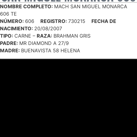
NOMBRE COMPLETO:
MACH SAN MIGUEL MONARCA
606 TE
NÚMERO:
606
REGISTRO:
730215
FECHA DE
NACIMIENTO:
20/08/2007
TIPO:
CARNE –
RAZA:
BRAHMAN GRIS
PADRE:
MR DIAMOND A 27/9
MADRE:
BUENAVISTA 58 HELENA